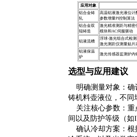
应用对象
铝合金铸
高温铝液激光液位计
轧
参数增量PI控制算法
铝合金双
激光精准测距与精密
辊铸造
模块和AC伺服驱动
浮球-激光组合式检
铝液流槽
激光测距仪测量贴片
铝液保温
激光传感器监测炉内
炉
选型与应用建议
明确测量对象：确
铸机料壶液位，不同
关注核心参数：重
间以及防护等级（如IP
确认冷却方案：根