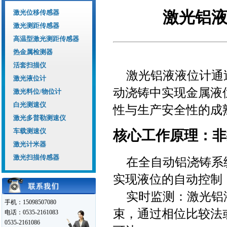
激光位移传感器
激光铝
激光测距传感器
高温型激光测距传感器
热金属检测器
活套扫描仪
激光铝液液位计通
激光液位计
动浇铸中实现金属液
激光料位/物位计
白光测速仪
性与生产安全性的成
激光多普勒测速仪
车载测速仪
核心工作原理：非
激光计米器
激光扫描传感器
在全自动铝浇铸系
实现液位的自动控制
实时监测：激光铝
手机：15098507080
束，通过相位比较法
电话：0535-2161083
0535-2161086