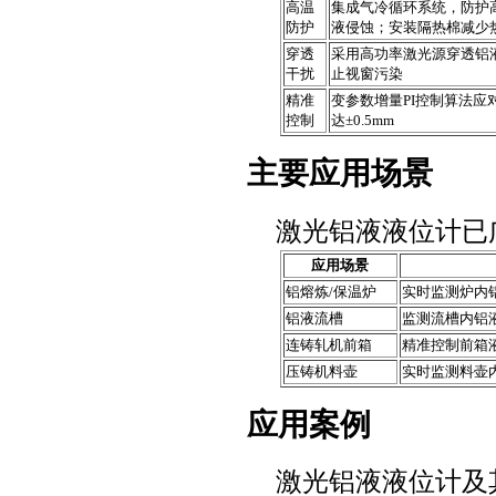
高温
集成气冷循环系统，防护
防护
液侵蚀；安装隔热棉减少
穿透
采用高功率激光源穿透铝
干扰
止视窗污染
精准
变参数增量PI控制算法应
控制
达±0.5mm
主要应用场景
激光铝液液位计已
应用场景
铝熔炼/保温炉
实时监测炉内
铝液流槽
监测流槽内铝
连铸轧机前箱
精准控制前箱
压铸机料壶
实时监测料壶
应用案例
激光铝液液位计及